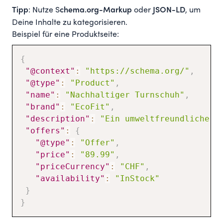
: Nutze S
oder
, um
Tipp
chema.org-Markup
JSON-LD
Deine Inhalte zu kategorisieren.
Beispiel für eine Produktseite:
{
"@context"
:
"https://schema.org/"
,
"@type"
:
"Product"
,
"name"
:
"Nachhaltiger Turnschuh"
,
"brand"
:
"EcoFit"
,
"description"
:
"Ein umweltfreundlicher 
"offers"
:
{
"@type"
:
"Offer"
,
"price"
:
"89.99"
,
"priceCurrency"
:
"CHF"
,
"availability"
:
"InStock"
}
}