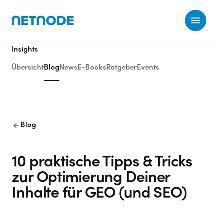
Ope
Insights
Übersicht
Blog
News
E-Books
Ratgeber
Events
arrow_back
Blog
10 praktische Tipps & Tricks
zur Optimierung Deiner
Inhalte für GEO (und SEO)