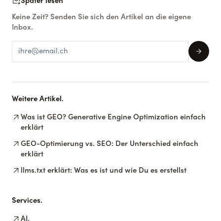
forward_to_inbox
Später lesen
Keine Zeit? Senden Sie sich den Artikel an die eigene
Inbox.
arrow_forward
Weitere Artikel.
arrow_outward
Was ist GEO? Generative Engine Optimization einfach
erklärt
arrow_outward
GEO-Optimierung vs. SEO: Der Unterschied einfach
erklärt
arrow_outward
llms.txt erklärt: Was es ist und wie Du es erstellst
Services.
arrow_outward
AI.