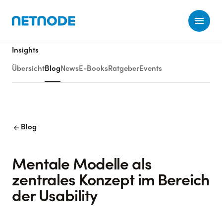
Ope
Insights
Übersicht
Blog
News
E-Books
Ratgeber
Events
arrow_back
Blog
Mentale Modelle als
zentrales Konzept im Bereich
der Usability