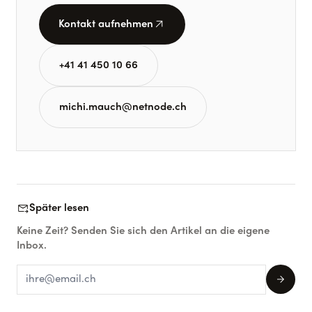
arrow_outward
Kontakt aufnehmen
+41 41 450 10 66
michi.mauch@netnode.ch
forward_to_inbox
Später lesen
Keine Zeit? Senden Sie sich den Artikel an die eigene
Inbox.
arrow_forward