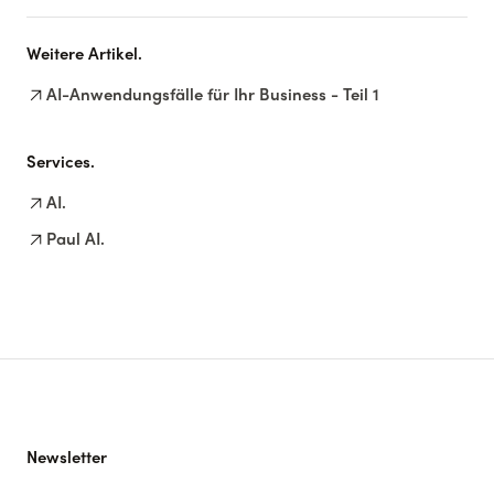
Weitere Artikel.
arrow_outward
AI-Anwendungsfälle für Ihr Business - Teil 1
Services.
arrow_outward
AI.
arrow_outward
Paul AI.
Newsletter