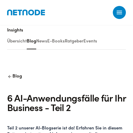
Ope
Insights
Übersicht
Blog
News
E-Books
Ratgeber
Events
arrow_back
Blog
6 AI-Anwendungsfälle für Ihr
Business - Teil 2
Teil 2 unserer AI-Blogserie ist da!
Erfahren Sie in diesem