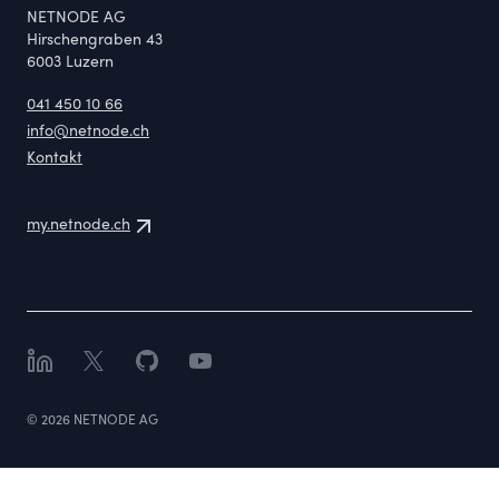
NETNODE AG
Hirschengraben 43
6003
Luzern
041 450 10 66
info@netnode.ch
Kontakt
my.netnode.ch
LinkedIn
X
GitHub
YouTube
©
2026
NETNODE AG