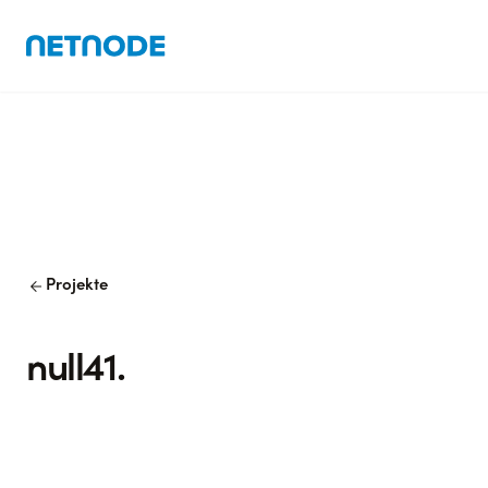
arrow_back
Projekte
null41.