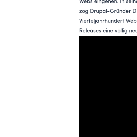
Webs eingehen. In sein
zog Drupal-Gründer Dri
Vierteljahrhundert We
Releases eine völlig ne