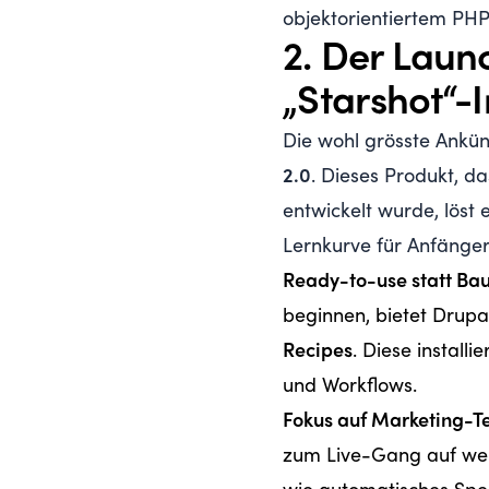
objektorientiertem PHP
2. Der Laun
„Starshot“-In
Die wohl grösste Ankün
2.0
. Dieses Produkt, d
entwickelt wurde, löst 
Lernkurve für Anfänger
Ready-to-use statt Ba
beginnen, bietet Drup
Recipes
. Diese installi
und Workflows.
Fokus auf Marketing-T
zum Live-Gang auf weni