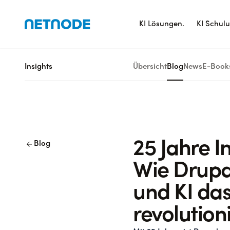
KI Lösungen.
KI Schul
Insights
Übersicht
Blog
News
E-Book
arrow_back
25 Jahre I
Blog
Wie Drupa
und KI da
revolution