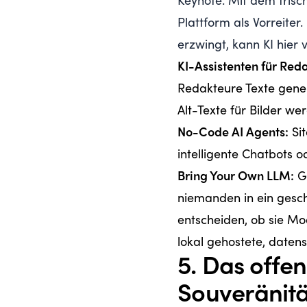
Keynote. Mit dem fris
Plattform als Vorreiter
erzwingt, kann KI hier 
KI-Assistenten für Red
Redakteure Texte gene
Alt-Texte für Bilder w
No-Code AI Agents:
Si
intelligente Chatbots 
Bring Your Own LLM:
Ga
niemanden in ein gesch
entscheiden, ob sie Mo
lokal gehostete, date
5. Das offe
Souveränitä