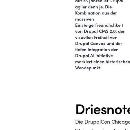
Mit 25 Jahren ist Drupal
agiler denn je. Die
Kombination aus der
massiven
Einsteigerfreundlichkeit
von
Drupal CMS 2.0
, der
visuellen Freiheit von
Drupal Canvas
und der
tiefen Integration der
Drupal AI Initiative
markiert einen historische
Wendepunkt.
Driesnot
Die DrupalCon Chicago