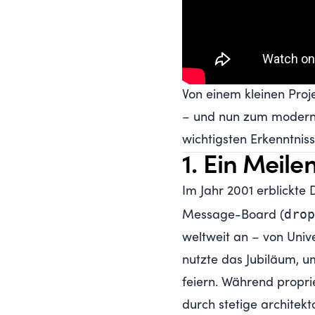
Von einem kleinen Pro
– und nun zum moderns
wichtigsten Erkenntnis
1. Ein Meile
Im Jahr 2001 erblickte 
dro
Message-Board (
weltweit an – von Univ
nutzte das Jubiläum, 
feiern. Während propr
durch stetige archite