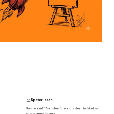
forward_to_inbox
Später lesen
Keine Zeit? Senden Sie sich den Artikel an
die eigene Inbox.