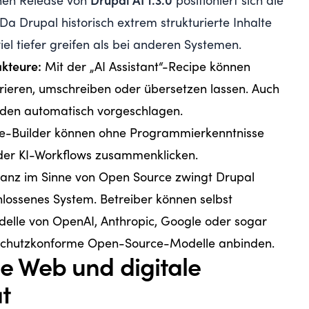
chen Release von
Drupal AI 1.3.0
positioniert sich die
. Da Drupal historisch extrem strukturierte Inhalte
viel tiefer greifen als bei anderen Systemen.
akteure:
Mit der „AI Assistant“-Recipe können
rieren, umschreiben oder übersetzen lassen. Auch
erden automatisch vorgeschlagen.
te-Builder können ohne Programmierkenntnisse
oder KI-Workflows zusammenklicken.
nz im Sinne von Open Source zwingt Drupal
lossenes System. Betreiber können selbst
delle von OpenAI, Anthropic, Google oder sogar
nschutzkonforme Open-Source-Modelle anbinden.
ne Web und digitale
t