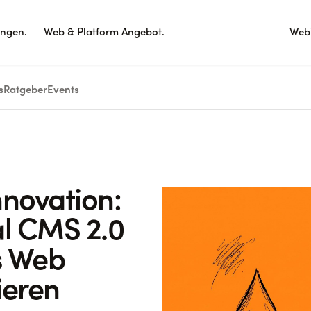
ungen.
Web & Platform Angebot.
Webi
s
Ratgeber
Events
nnovation:
l CMS 2.0
s Web
ieren