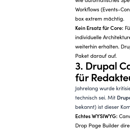
wie automatisches Spe
Workflows (Events-Con
box extrem mächtig.
Kein Ersatz für Core:
Fü
individuelle Architektu
weiterhin erhalten. Dr
Paket darauf auf.
3. Drupal 
für Redakte
Jahrelang wurde kritisi
technisch sei. Mit
Drup
bekannt) ist dieser Ko
Echtes WYSIWYG:
Canv
Drop Page Builder dire