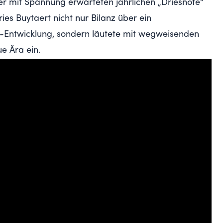
er mit Spannung erwarteten jährlichen „Driesnote“
es Buytaert nicht nur Bilanz über ein
b-Entwicklung, sondern läutete mit wegweisenden
ue Ära ein.