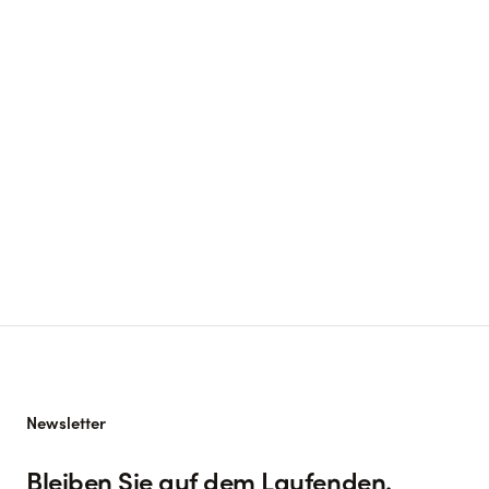
arrow_outward
arrow_outward
arrow_outward
Newsletter
Bleiben Sie auf dem Laufenden.