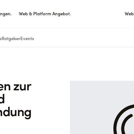
ungen.
Web & Platform Angebot.
Webi
s
Ratgeber
Events
n zur
d
ndung