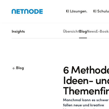
KI Lösungen.
KI Schul
Insights
Übersicht
Blog
News
E-Book
arrow_back
6 Methode
Blog
Ideen- un
Themenfi
Manchmal kann es schwer
fallen neue und kreative