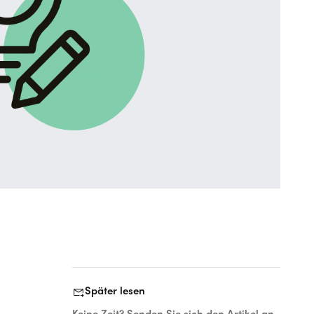
forward_to_inbox
Später lesen