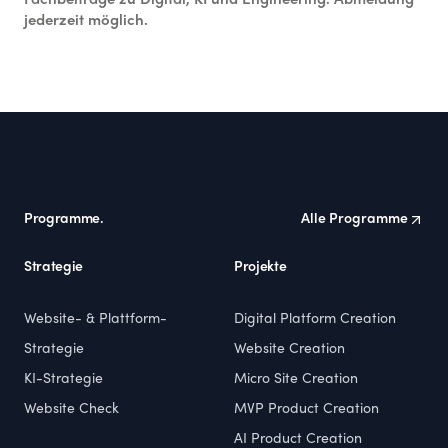
Fachbeiträge zu Digital, KI und Engineering. Abmeldung
jederzeit möglich.
Footer
Programme.
Alle Programme
Strategie
Projekte
Website- & Plattform-
Digital Platform Creation
Strategie
Website Creation
KI-Strategie
Micro Site Creation
Website Check
MVP Product Creation
AI Product Creation