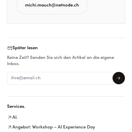
michi.mauch@netnode.ch
forward_to_inbox
Später lesen
Keine Zeit? Senden Sie sich den Artikel an die eigene
Inbox.
arrow_forward
Services.
arrow_outward
AI.
arrow_outward
Angebot: Workshop – AI Experience Day