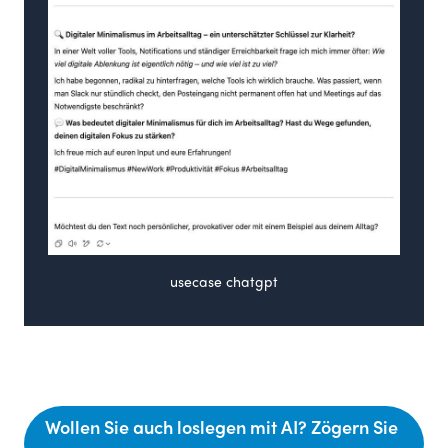
usecase chatgpt
Wollen Sie auch loslegen mit AI? Zögern Sie