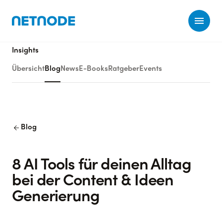
Ope
Insights
Übersicht
Blog
News
E-Books
Ratgeber
Events
arrow_back
Blog
8 AI Tools für deinen Alltag
bei der Content & Ideen
Generierung