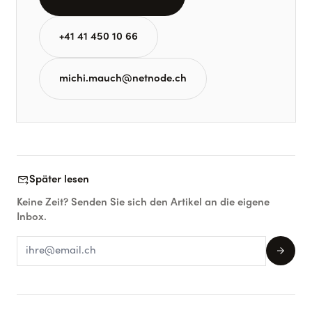
+41 41 450 10 66
michi.mauch@netnode.ch
forward_to_inbox
Später lesen
Keine Zeit? Senden Sie sich den Artikel an die eigene
Inbox.
arrow_forward