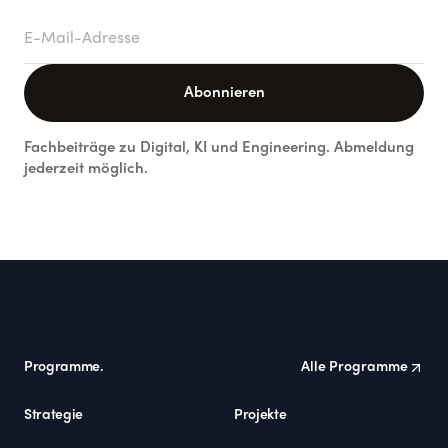
E-Mail-Adresse
Abonnieren
Fachbeiträge zu Digital, KI und Engineering. Abmeldung
jederzeit möglich.
Footer
Programme.
Alle Programme
Strategie
Projekte