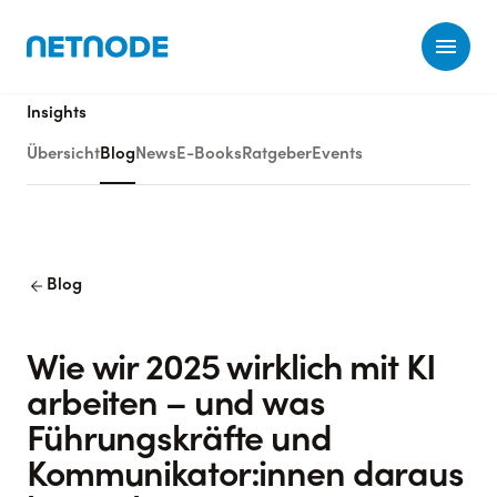
Ope
Insights
Übersicht
Blog
News
E-Books
Ratgeber
Events
arrow_back
Blog
Wie wir 2025 wirklich mit KI
arbeiten – und was
Führungskräfte und
Kommunikator:innen daraus