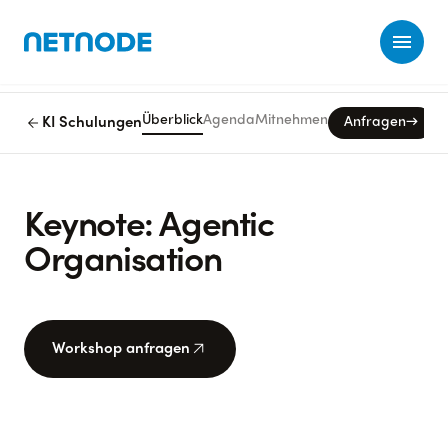
Ope
arrow_back
Überblick
Agenda
Mitnehmen
KI Schulungen
Anfragen
→
Keynote: Agentic
Organisation
arrow_outward
Workshop anfragen