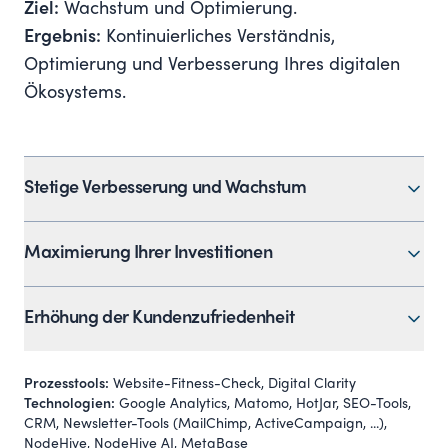
Ziel:
Wachstum und Optimierung.
Ergebnis:
Kontinuierliches Verständnis,
Optimierung und Verbesserung Ihres digitalen
Ökosystems.
Stetige Verbesserung und Wachstum
Wir setzen datengetriebene Analysen ein, um
Maximierung Ihrer Investitionen
Ihre digitale Performance genau zu messen und
kontinuierlich zu optimieren. So stellen wir sicher,
Durch gezielte Optimierung der Customer
Erhöhung der Kundenzufriedenheit
dass Ihr digitales Ökosystem mit Ihren Zielen
Journey und Verbesserung von Inhalten und
wächst.
Conversion-Raten nutzen Sie Ihre Ressourcen
Wir sorgen durch kontinuierliche Optimierung
Prozesstools:
Website-Fitness-Check, Digital Clarity
effektiv und steigern Ihre Rendite.
und Anpassung Ihrer digitalen Angebote dafür,
Technologien:
Google Analytics, Matomo, HotJar, SEO-Tools,
CRM, Newsletter-Tools (MailChimp, ActiveCampaign, ...),
dass Ihre Kunden zufrieden sind und langfristig
NodeHive, NodeHive AI, MetaBase