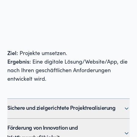
unserer Expertise entwickeln wir eine Strategie,
die Ressourcen optimal einsetzt und sicherstellt,
dass digitale Initiativen nachhaltig und
erfolgreich sind.
Ziel:
Projekte umsetzen.
Ergebnis:
Eine digitale Lösung/Website/App, die
nach Ihren geschäftlichen Anforderungen
entwickelt wird.
Sichere und zielgerichtete Projektrealisierung
Wir setzen massgeschneiderte Lösungen um,
Förderung von Innovation und
begleitet durch umfassendes