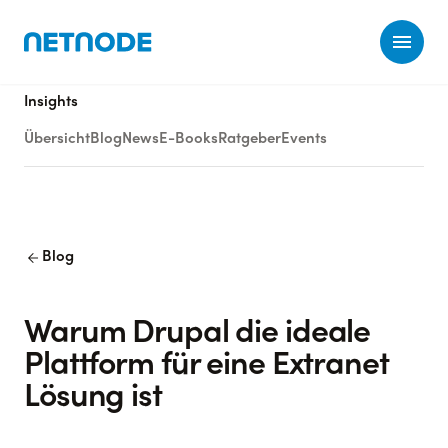
Ope
Insights
Übersicht
Blog
News
E-Books
Ratgeber
Events
arrow_back
Blog
Warum Drupal die ideale
Plattform für eine Extranet
Lösung ist