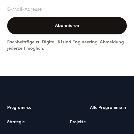
E-Mail-Adresse
Abonnieren
Fachbeiträge zu Digital, KI und Engineering. Abmeldung
jederzeit möglich.
Footer
Programme.
Alle Programme
Strategie
Projekte