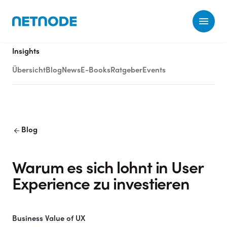
Ope
Insights
Übersicht
Blog
News
E-Books
Ratgeber
Events
arrow_back
Blog
Warum es sich lohnt in User
Experience zu investieren
Business Value of UX