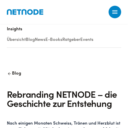
Ope
Insights
Übersicht
Blog
News
E-Books
Ratgeber
Events
arrow_back
Blog
Rebranding NETNODE – die
Geschichte zur Entstehung
Nach einigen Monaten Schweiss, Tränen und Herzblut ist