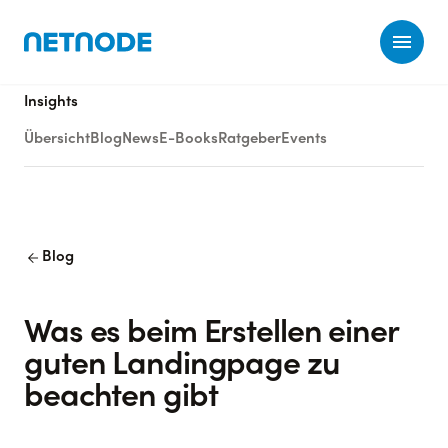
Ope
Insights
Übersicht
Blog
News
E-Books
Ratgeber
Events
arrow_back
Blog
Was es beim Erstellen einer
guten Landingpage zu
beachten gibt