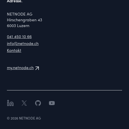
Adresse.
NETNODE AG
Hirschengraben 43
6003
Luzern
041 450 10 66
info@netnode.ch
Kontakt
my.netnode.ch
LinkedIn
X
GitHub
YouTube
©
2026
NETNODE AG