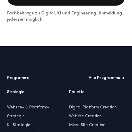
Fachbeiträge zu Digital, KI und Engineering. Abmeldung
jederzeit möglich.
Footer
Programme.
Alle Programme
Strategie
Projekte
Website- & Plattform-
Digital Platform Creation
Strategie
Website Creation
KI-Strategie
Micro Site Creation