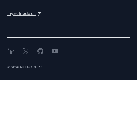
my.netnode.ch
LinkedIn
X
GitHub
YouTube
©
2026
NETNODE AG