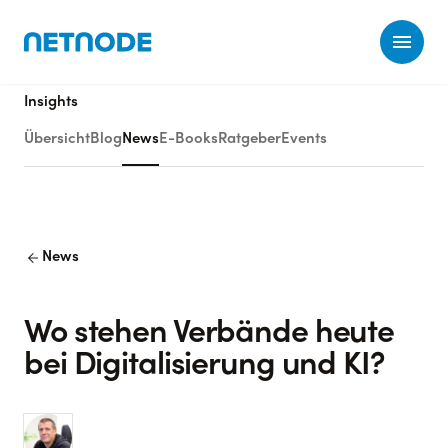
Ope
Insights
Übersicht
Blog
News
E-Books
Ratgeber
Events
arrow_back
News
Wo stehen Verbände heute
bei Digitalisierung und KI?