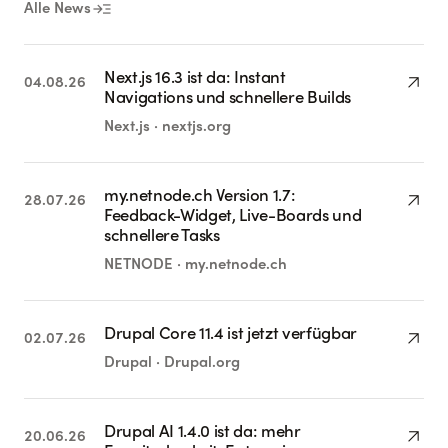
read_more
Alle News
Next.js 16.3 ist da: Instant
arrow_outward
04.08.26
Navigations und schnellere Builds
Next.js · nextjs.org
my.netnode.ch Version 1.7:
arrow_outward
28.07.26
Feedback-Widget, Live-Boards und
schnellere Tasks
NETNODE · my.netnode.ch
Drupal Core 11.4 ist jetzt verfügbar
arrow_outward
02.07.26
Drupal · Drupal.org
Drupal AI 1.4.0 ist da: mehr
arrow_outward
20.06.26