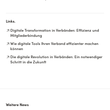
Links.
arrow_outward
Digitale Transformation in Verbänden: Effizienz und
Mitgliederbindung
arrow_outward
Wie digitale Tools Ihren Verband effizienter machen
können
arrow_outward
Die digitale Revolution in Verbänden: Ein notwendiger
Schritt in die Zukunft
Weitere News