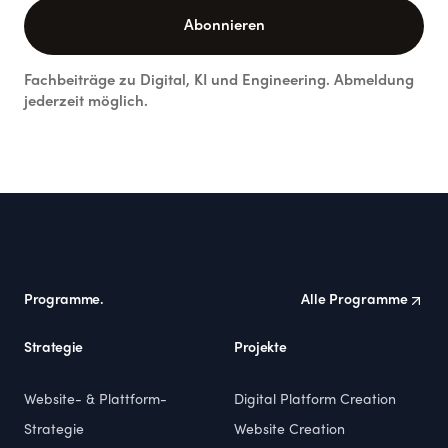
Abonnieren
Fachbeiträge zu Digital, KI und Engineering. Abmeldung
jederzeit möglich.
Footer
Programme.
Alle Programme
Strategie
Projekte
Website- & Plattform-
Digital Platform Creation
Strategie
Website Creation