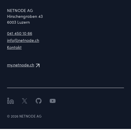
NETNODE AG
Hirschengraben 43
6003
Luzern
041 450 10 66
info@netnode.ch
Kontakt
my.netnode.ch
LinkedIn
X
GitHub
YouTube
©
2026
NETNODE AG