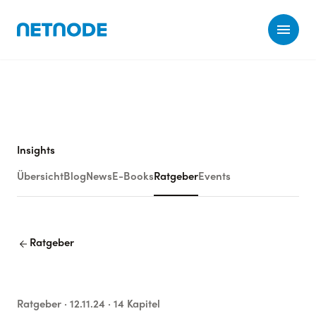
Ope
Insights
Übersicht
Blog
News
E-Books
Ratgeber
Events
arrow_back
Ratgeber
Ratgeber
· 12.11.24
· 14 Kapitel