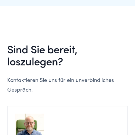
Datenschutz.
Berufe. Es geht weniger darum, Arbeitsplätze zu
ersetzen, sondern eher darum, wie Menschen
und Maschinen zusammenarbeiten können, um
produktiver zu sein.
Sind Sie bereit,
loszulegen?
Kontaktieren Sie uns für ein unverbindliches
Gespräch.