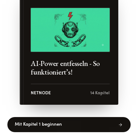
AI-Power entfesseln - So
funktioniert’s!
NETNODE
14
Kapitel
arrow_forward
Mit Kapitel 1 beginnen